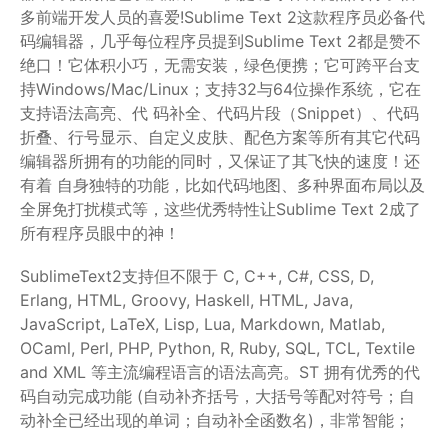
多前端开发人员的喜爱!Sublime Text 2这款程序员必备代
码编辑器，几乎每位程序员提到Sublime Text 2都是赞不
绝口！它体积小巧，无需安装，绿色便携；它可跨平台支
持Windows/Mac/Linux；支持32与64位操作系统，它在
支持语法高亮、代 码补全、代码片段（Snippet）、代码
折叠、行号显示、自定义皮肤、配色方案等所有其它代码
编辑器所拥有的功能的同时，又保证了其飞快的速度！还
有着 自身独特的功能，比如代码地图、多种界面布局以及
全屏免打扰模式等，这些优秀特性让Sublime Text 2成了
所有程序员眼中的神！
SublimeText2支持但不限于 C, C++, C#, CSS, D,
Erlang, HTML, Groovy, Haskell, HTML, Java,
JavaScript, LaTeX, Lisp, Lua, Markdown, Matlab,
OCaml, Perl, PHP, Python, R, Ruby, SQL, TCL, Textile
and XML 等主流编程语言的语法高亮。ST 拥有优秀的代
码自动完成功能 (自动补齐括号，大括号等配对符号；自
动补全已经出现的单词；自动补全函数名)，非常智能；