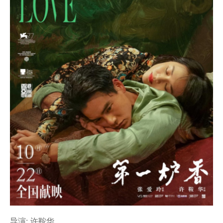
导演: 许鞍华