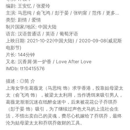
编剧: 王安忆 / 张爱玲
主演: 马思纯 / 俞飞鸿 / 彭于晏 / 张钧甯 / 范伟 / 更多…
类型: 剧情 / 爱情
制片国家/地区: 中国大陆
语言: 汉语普通话 / 英语 / 葡萄牙语
上映日期: 2021-10-22(中国大陆) / 2020-09-08(威尼斯
电影节)
片长: 144分钟
又名: 沉香屑·第一炉香 / Love After Love
IMDb: tt10415576
描述：◎简 介
上海女学生葛薇龙（马思纯 饰）求学香港，投靠姑母梁太
太（俞飞鸿 饰），被梁太太利用，当作诱饵来吸引男人，
葛薇龙渐渐沉迷在纸醉金迷中，后来被花花公子乔琪乔
（彭于晏 饰）吸引，为了继续过声色犬马的上流社会生
活，不惜出卖自己的灵魂，费尽心机嫁给了乔琪乔，最终
沦为姑母梁太太和乔琪乔敛财的工具。