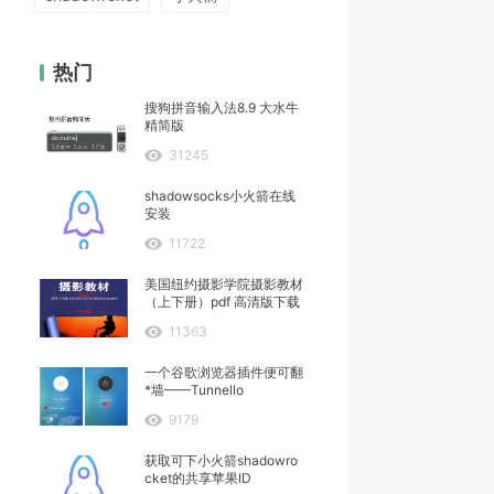
热门
搜狗拼音输入法8.9 大水牛
精简版
31245
shadowsocks小火箭在线
安装
11722
美国纽约摄影学院摄影教材
（上下册）pdf 高清版下载
11363
一个谷歌浏览器插件便可翻
*墙——Tunnello
9179
获取可下小火箭shadowro
cket的共享苹果ID